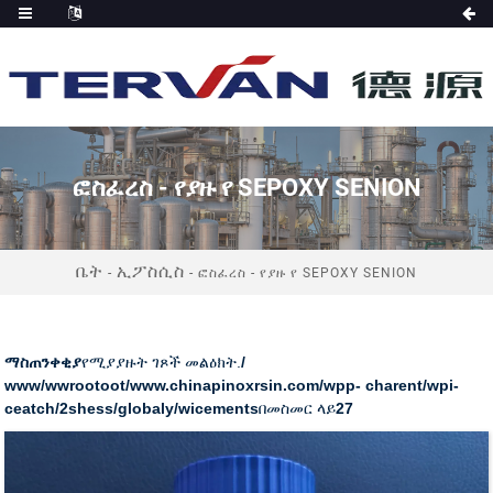
ፎስፈረስ - የያዙ የ SEPOXY SENION
ቤት
ኢፖስሲስ
-
-
ፎስፈረስ - የያዙ የ SEPOXY SENION
ማስጠንቀቂያ
የሚያያዙት ገጾች መልዕክት.
/
www/wwrootoot/www.chinapinoxrsin.com/wpp- charent/wpi-
ceatch/2shess/globaly/wicements
በመስመር ላይ
27