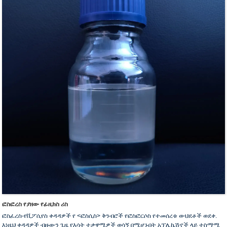
ፎስፎረስ የያዘው የፊዚክስ ሪስ
ፎስፈረስ-የቪፖሲየስ ቀዳዳዎች የ <ፎስሲስ> ቅንብሮች የፎስፎርሶስ የተመሰረቱ ውህደቶች ወደቀ.
እነዚህ ቀዳዳዎች ብዙውን ጊዜ የእሳት ተቃዋሚዎች ወሳኝ በሚሆኑበት አፕሊኬሽኖች ላይ ተስማሚ