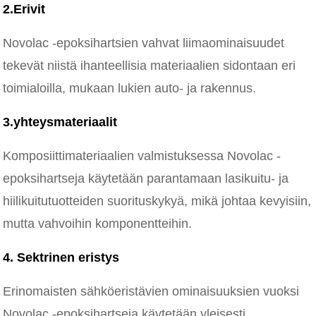
2.Erivit
Novolac -epoksihartsien vahvat liimaominaisuudet
tekevät niistä ihanteellisia materiaalien sidontaan eri
toimialoilla, mukaan lukien auto- ja rakennus.
3.yhteysmateriaalit
Komposiittimateriaalien valmistuksessa Novolac -
epoksihartseja käytetään parantamaan lasikuitu- ja
hiilikuitutuotteiden suorituskykyä, mikä johtaa kevyisiin,
mutta vahvoihin komponentteihin.
4. Sektrinen eristys
Erinomaisten sähköeristävien ominaisuuksien vuoksi
Novolac -epoksihartseja käytetään yleisesti