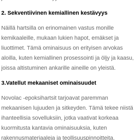
2. Sekventiivinen kemiallinen kestävyys
Näillä hartsilla on erinomainen vastus monille
kemikaaleille, mukaan lukien hapot, emäkset ja
liuottimet. Tämä ominaisuus on erityisen arvokas
aloilla, kuten kemiallinen prosessointi ja öljy ja kaasu,
joissa altistuminen ankarille aineille on yleistä.
3.Vatellut mekaaniset ominaisuudet
Novolac -epoksihartsit tarjoavat paremman
mekaanisen lujuuden ja sitkeyden. Tämä tekee niistä
ihanteellisia sovelluksiin, jotka vaativat korkeaa
kuormitusta kantavia ominaisuuksia, kuten
rakennusmateriaaleja ja teollisuuspinnoitteita.