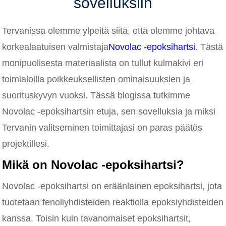
sovelluksiin
Tervanissa olemme ylpeitä siitä, että olemme johtava
korkealaatuisen valmistaja
Novolac -epoksihartsi
. Tästä
monipuolisesta materiaalista on tullut kulmakivi eri
toimialoilla poikkeuksellisten ominaisuuksien ja
suorituskyvyn vuoksi. Tässä blogissa tutkimme
Novolac -epoksihartsin etuja, sen sovelluksia ja miksi
Tervanin valitseminen toimittajasi on paras päätös
projektillesi.
Mikä on Novolac -epoksihartsi?
Novolac -epoksihartsi on eräänlainen epoksihartsi, jota
tuotetaan fenoliyhdisteiden reaktiolla epoksiyhdisteiden
kanssa. Toisin kuin tavanomaiset epoksihartsit,