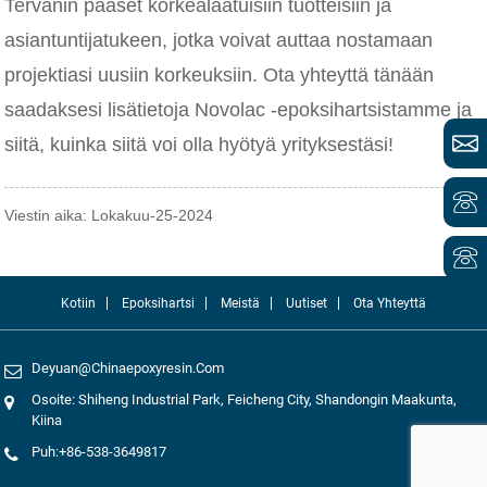
Tervanin pääset korkealaatuisiin tuotteisiin ja
asiantuntijatukeen, jotka voivat auttaa nostamaan
projektiasi uusiin korkeuksiin. Ota yhteyttä tänään
saadaksesi lisätietoja Novolac -epoksihartsistamme ja
siitä, kuinka siitä voi olla hyötyä yrityksestäsi!
Viestin aika: Lokakuu-25-2024
Kotiin
Epoksihartsi
Meistä
Uutiset
Ota Yhteyttä
Deyuan@chinaepoxyresin.com
Osoite: Shiheng Industrial Park, Feicheng City, Shandongin Maakunta,
Kiina
Puh:+86-538-3649817