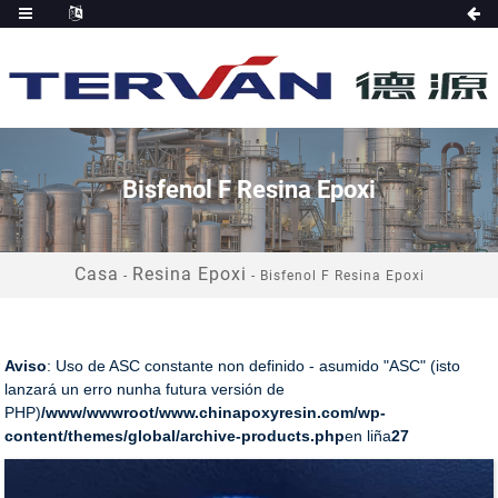
Bisfenol F Resina Epoxi
Casa
Resina Epoxi
-
-
Bisfenol F Resina Epoxi
Aviso
: Uso de ASC constante non definido - asumido "ASC" (isto
lanzará un erro nunha futura versión de
PHP)
/www/wwwroot/www.chinapoxyresin.com/wp-
content/themes/global/archive-products.php
en liña
27