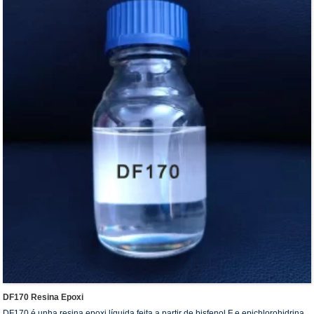
DF170 Resina Epoxi
DF170 é unha resina epoxi líquida feita a partir de bisfenol F e epichlorohidrina,