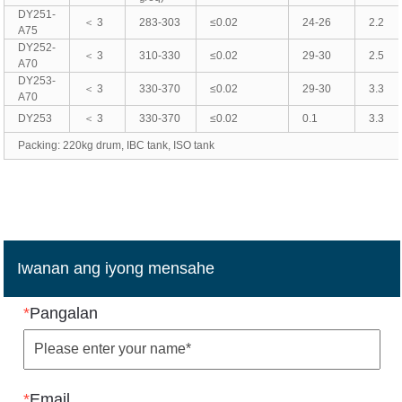
DY251-
＜ 3
283-303
≤0.02
24-26
2.2
A75
DY252-
＜ 3
310-330
≤0.02
29-30
2.5
A70
DY253-
＜ 3
330-370
≤0.02
29-30
3.3
A70
DY253
＜ 3
330-370
≤0.02
0.1
3.3
Packing: 220kg drum, IBC tank, ISO tank
Iwanan ang iyong mensahe
*
Pangalan
*
Email