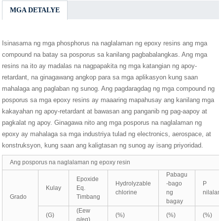
MGA DETALYE
Isinasama ng mga phosphorus na naglalaman ng epoxy resins ang mga
compound na batay sa posporus sa kanilang pagbabalangkas. Ang mga
resins na ito ay madalas na nagpapakita ng mga katangian ng apoy-
retardant, na ginagawang angkop para sa mga aplikasyon kung saan
mahalaga ang paglaban ng sunog. Ang pagdaragdag ng mga compound ng
posporus sa mga epoxy resins ay maaaring mapahusay ang kanilang mga
kakayahan ng apoy-retardant at bawasan ang panganib ng pag-aapoy at
pagkalat ng apoy. Ginagawa nito ang mga posporus na naglalaman ng
epoxy ay mahalaga sa mga industriya tulad ng electronics, aerospace, at
konstruksyon, kung saan ang kaligtasan ng sunog ay isang priyoridad.
Ang posporus na naglalaman ng epoxy resin
Pabagu
Epoxide
Hydrolyzable
-bago
P
Kulay
Eq.
chlorine
ng
nilala
Grado
Timbang
bagay
(Eew
(G)
(%)
(%)
(%)
g/eq)