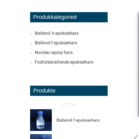
Produkkategorieë
Bisfenol 'n epoksiehars
Bisfenol f epoksiehars
Novolac epoxy hars
Fosforbevattende epoksiehars
Produkte
Bisfenol f epoksiehars