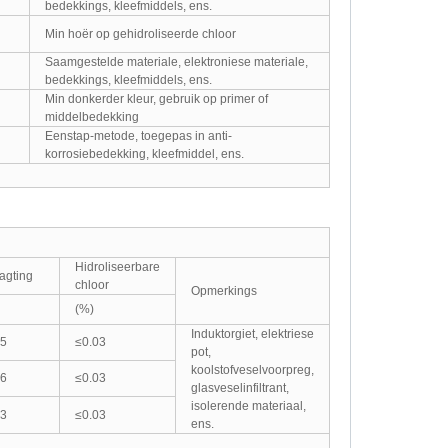
bedekkings, kleefmiddels, ens.
Min hoër op gehidroliseerde chloor
Saamgestelde materiale, elektroniese materiale,
bedekkings, kleefmiddels, ens.
Min donkerder kleur, gebruik op primer of
middelbedekking
Eenstap-metode, toegepas in anti-
korrosiebedekking, kleefmiddel, ens.
Hidroliseerbare
agting
chloor
Opmerkings
(%)
Induktorgiet, elektriese
35
≤0.03
pot,
koolstofveselvoorpreg,
36
≤0.03
glasveselinfiltrant,
isolerende materiaal,
23
≤0.03
ens.