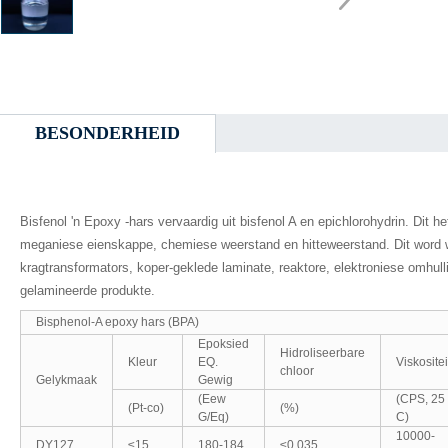
BESONDERHEID
Bisfenol 'n Epoxy -hars vervaardig uit bisfenol A en epichlorohydrin. Dit he
meganiese eienskappe, chemiese weerstand en hitteweerstand. Dit word wy
kragtransformators, koper-geklede laminate, reaktore, elektroniese omhulli
gelamineerde produkte.
Bisphenol-A epoxy hars (BPA)
Epoksied
Hidroliseerbare
Kleur
EQ.
Viskositei
chloor
Gelykmaak
Gewig
(Eew
(CPS, 25 
(Pt-co)
(%)
G/Eq)
C)
10000-
DY127
≤15
180-184
≤0.035