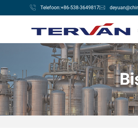
Telefoon:+86-538-3649817
deyuan@chin
Bi