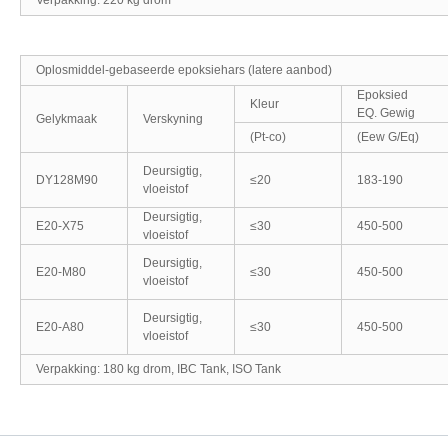
Oplosmiddel-gebaseerde epoksiehars (latere aanbod)
Epoksied
Kleur
EQ. Gewig
Gelykmaak
Verskyning
(Pt-co)
(Eew G/Eq)
Deursigtig,
DY128M90
≤20
183-190
vloeistof
Deursigtig,
E20-X75
≤30
450-500
vloeistof
Deursigtig,
E20-M80
≤30
450-500
vloeistof
Deursigtig,
E20-A80
≤30
450-500
vloeistof
Verpakking: 180 kg drom, IBC Tank, ISO Tank