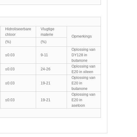
Hidroliseerbare
Vlugtige
chloor
materie
Opmerkings
(%)
(%)
Oplossing van
≤0.03
9-11
DY128 in
butanone
Oplossing van
≤0.03
24-26
E20 in xileen
Oplossing van
≤0.03
19-21
E20 in
butanone
Oplossing van
≤0.03
19-21
E20 in
asetoon