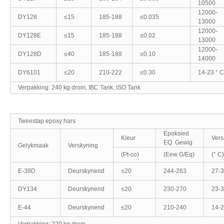
10500
12000-
DY128
≤15
185-188
≤0.035
13000
12000-
DY128E
≤15
185-188
≤0.02
13000
12000-
DY128D
≤40
185-188
≤0.10
14000
DY6101
≤20
210-222
≤0.30
14-23 ° C
Verpakking: 240 kg drom, IBC Tank, ISO Tank
Tweestap epoxy hars
Epoksied
Kleur
Vers
EQ. Gewig
Gelykmaak
Verskyning
(Pt-co)
(Eew G/Eq)
(° C)
E-39D
Deurskynend
≤20
244-263
27-
DY134
Deurskynend
≤20
230-270
23-
E-44
Deurskynend
≤20
210-240
14-
Verpakking: 220 kg drom