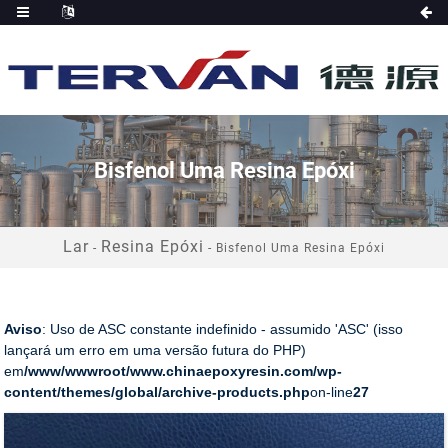
Bisfenol Uma Resina Epóxi
Lar
Resina Epóxi
-
-
Bisfenol Uma Resina Epóxi
Aviso
: Uso de ASC constante indefinido - assumido 'ASC' (isso
lançará um erro em uma versão futura do PHP)
em
/www/wwwroot/www.chinaepoxyresin.com/wp-
content/themes/global/archive-products.php
on-line
27