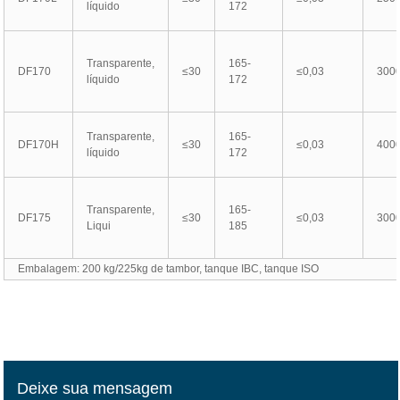
líquido
172
Transparente,
165-
DF170
≤30
≤0,03
300
líquido
172
Transparente,
165-
DF170H
≤30
≤0,03
400
líquido
172
Transparente,
165-
DF175
≤30
≤0,03
300
Liqui
185
Embalagem: 200 kg/225kg de tambor, tanque IBC, tanque ISO
Deixe sua mensagem