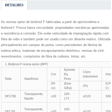
DETALHES
As resinas epóxi de bisfenol F fabricadas a partir de epicloroidrina e
bisfenol-f. Possui baixa viscosidade, propriedades mecânicas aprimoradas
e resistência à corrosão. Ele exibe velocidade de impregnação rápida com
fibra de vidro e também pode ser usada como um diluente reativo. Utilizada
principalmente em campos de ponta, como precedentes de lâmina de
turbina eólica, materiais de encapsulamento eletrônico, resinas de vinil,
revestimentos, compósitos de fibra de carbono, tintas, etc.
1. Bisfenol-F resina epóxi (BPF)
Epóxido
Cloro
Cor
Eq.
Visc
hidrolisível
Nota
Aparência
Peso
(Pt-
(Eew
(CPS
(%)
co)
G/Eq)
C)
Transparente,
165-
DF170E
≤30
≤0,03
300
líquido
172
Transparente,
165-
DF170L
≤30
≤0,03
250