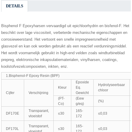
DETAILS
Bisphenol F Epoxyharsen vervaardigd uit epichloorhydrin en bisfenol-F. Het
beschikt over lage viscositeit, verbeterde mechanische eigenschappen en
corrosieweerstand. Het vertoont een snelle impregneersnelheid met
glasvezel en kan ook worden gebruikt als een reactief verdunningsmiddel.
Het wordt voornamelijk gebruikt in high-end velden zoals windturbineblad
prepreg, elektronische inkapsulatiematerialen, vinylharsen, coatings,
koolstofvezelcomposieten, inkten, enz.
1.Bisphenol-F Epoxy Resin (BPF)
Epoxide
Hydrolyseerbaar
Kleur
Eq.
chloor
Cijfer
Verschijning
Gewicht
(PT-
(Eew
(%)
Co)
g/eq)
Transparant,
165-
DF170E
≤30
≤0,03
vloeistof
172
Transparant,
165-
DF170L
≤30
≤0,03
vloeistof
172