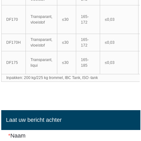
Transparant,
165-
DF170
≤30
≤0,03
vloeistof
172
Transparant,
165-
DF170H
≤30
≤0,03
vloeistof
172
Transparant,
165-
DF175
≤30
≤0,03
liqui
185
Inpakken: 200 kg/225 kg trommel, IBC Tank, ISO -tank
Laat uw bericht achter
*
Naam