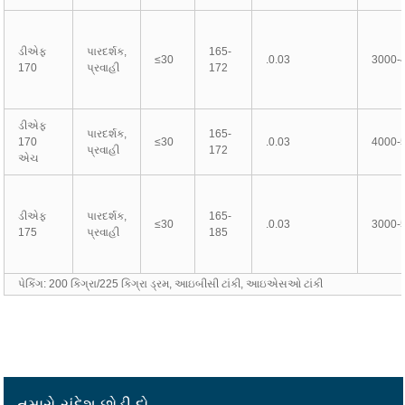
ડીએફ
પારદર્શક,
165-
≤30
.0.03
3000-
170
પ્રવાહી
172
ડીએફ
પારદર્શક,
165-
170
≤30
.0.03
4000-
પ્રવાહી
172
એચ
ડીએફ
પારદર્શક,
165-
≤30
.0.03
3000-
175
પ્રવાહી
185
પેકિંગ: 200 કિગ્રા/225 કિગ્રા ડ્રમ, આઇબીસી ટાંકી, આઇએસઓ ટાંકી
તમારો સંદેશ છોડી દો