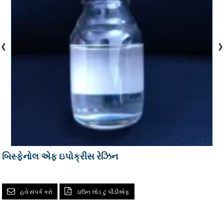
બિસ્ફેનોલ એફ ઇપોક્રીસ રેઝિન
હવે સંપર્ક કરો
ડાઉન લોડ ટુ પીડીએફ