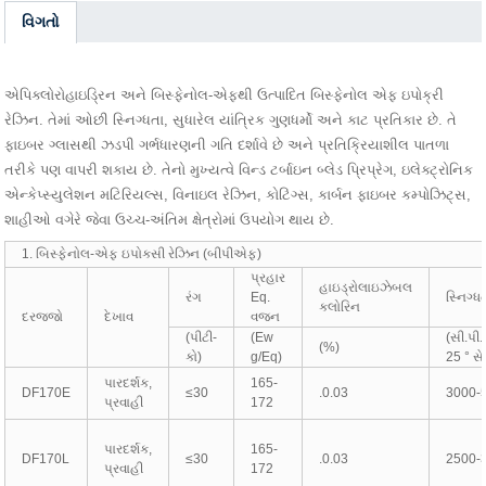
વિગતો
એપિક્લોરોહાઇડ્રિન અને બિસ્ફેનોલ-એફથી ઉત્પાદિત બિસ્ફેનોલ એફ ઇપોક્રી
રેઝિન. તેમાં ઓછી સ્નિગ્ધતા, સુધારેલ યાંત્રિક ગુણધર્મો અને કાટ પ્રતિકાર છે. તે
ફાઇબર ગ્લાસથી ઝડપી ગર્ભધારણની ગતિ દર્શાવે છે અને પ્રતિક્રિયાશીલ પાતળા
તરીકે પણ વાપરી શકાય છે. તેનો મુખ્યત્વે વિન્ડ ટર્બાઇન બ્લેડ પ્રિપ્રેગ, ઇલેક્ટ્રોનિક
એન્કેપ્સ્યુલેશન મટિરિયલ્સ, વિનાઇલ રેઝિન, કોટિંગ્સ, કાર્બન ફાઇબર કમ્પોઝિટ્સ,
શાહીઓ વગેરે જેવા ઉચ્ચ-અંતિમ ક્ષેત્રોમાં ઉપયોગ થાય છે.
1. બિસ્ફેનોલ-એફ ઇપોક્સી રેઝિન (બીપીએફ)
પ્રહાર
હાઇડ્રોલાઇઝેબલ
રંગ
Eq.
સ્નિગ્ધ
કલોરિન
દરજ્જો
દેખાવ
વજન
(પીટી-
(Ew
(સી.પી
(%)
કો)
g/Eq)
25 ° સે
પારદર્શક,
165-
DF170E
≤30
.0.03
3000-
પ્રવાહી
172
પારદર્શક,
165-
DF170L
≤30
.0.03
2500-
પ્રવાહી
172