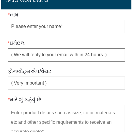
*
નામ
*
ઇમેઇલ
ફોન/વોટ્સએપ/વેચટ
*
મારે શું કહેવું છે