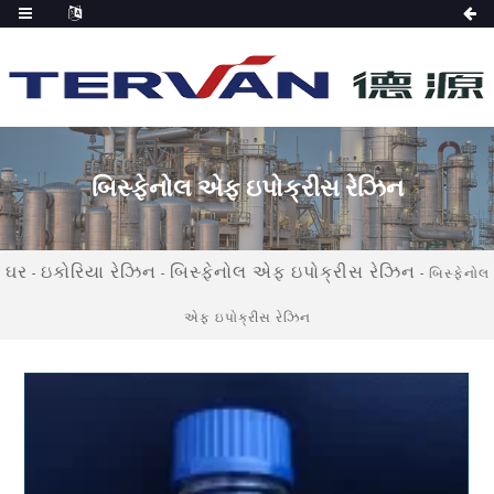
બિસ્ફેનોલ એફ ઇપોક્રીસ રેઝિન
ઘર
ઇકોરિયા રેઝિન
બિસ્ફેનોલ એફ ઇપોક્રીસ રેઝિન
-
-
-
બિસ્ફેનોલ
એફ ઇપોક્રીસ રેઝિન